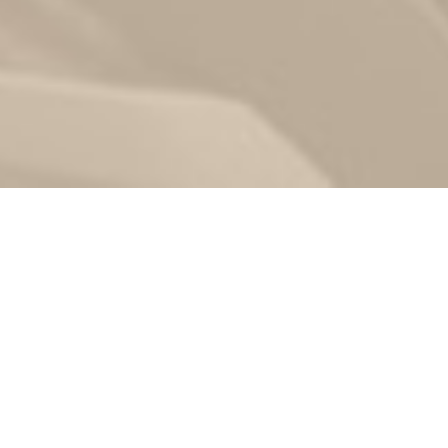
Zurück
07.05.2023
, FTC Hallein
Kurven Training am
Dientner Sattel 23